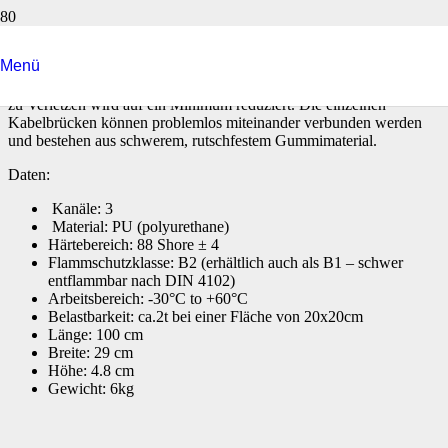
Für den Schutz Ihrer Gäste!
Reduzieren Sie die Stolpergefahr auf Ihrem Event mit unseren
Menü
Kabelbrücken. Nicht nur die Kabel und Leitungen werden
geschützt, sondern auch das Risiko der Gäste zu Stolpern und sich
zu Verletzen wird auf ein Minimum reduziert. Die einzelnen
Kabelbrücken können problemlos miteinander verbunden werden
und bestehen aus schwerem, rutschfestem Gummimaterial.
Daten:
Kanäle: 3
Material: PU (polyurethane)
Härtebereich: 88 Shore ± 4
Flammschutzklasse: B2 (erhältlich auch als B1 – schwer
entflammbar nach DIN 4102)
Arbeitsbereich: -30°C to +60°C
Belastbarkeit: ca.2t bei einer Fläche von 20x20cm
Länge: 100 cm
Breite: 29 cm
Höhe: 4.8 cm
Gewicht: 6kg